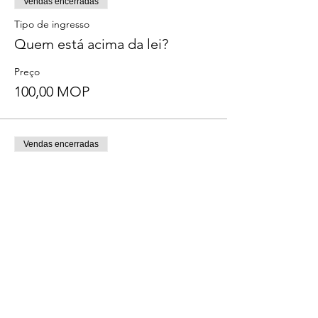
Vendas encerradas
Tipo de ingresso
Quem está acima da lei?
Preço
100,00 MOP
Vendas encerradas
Tipo de ingresso
Quem está acima da lei? APEP
Preço
0,00 MOP