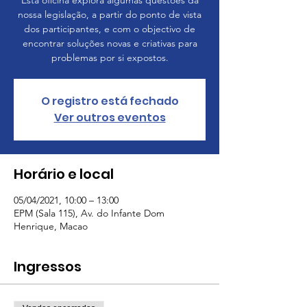
Esta oﬁcina explora algumas questões da
nossa legislação, a partir do ponto de vista
dos participantes, e com o objectivo de
encontrar soluções novas e criativas para
problemas por si expostos.
O registro está fechado
Ver outros eventos
Horário e local
05/04/2021, 10:00 – 13:00
EPM (Sala 115), Av. do Infante Dom
Henrique, Macao
Ingressos